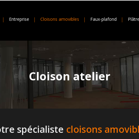
Entreprise
Cloisons amovibles
Faux-plafond
Plâtr
Cloison atelier
tre spécialiste
cloisons amovib